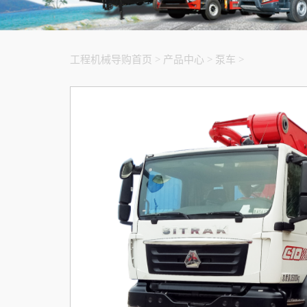
工程机械导购首页
>
产品中心
>
泵车
>