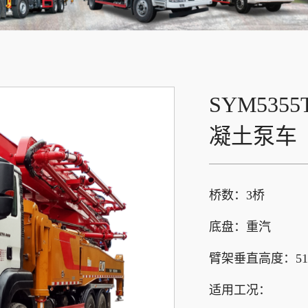
SYM5355T
凝土泵车
桥数：3桥
底盘：重汽
臂架垂直高度：51.
适用工况：