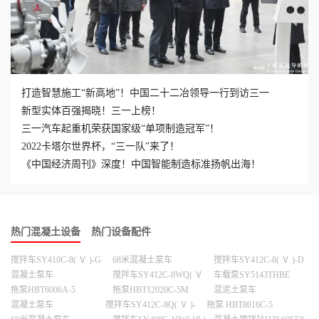
打造智慧施工“新高地”！中国二十二冶领导一行到访三一
新型实体百强揭晓！三一上榜！
三一汽车起重机荣获国家级“单项制造冠军”！
2022卡塔尔世界杯，“三一队”来了！
《中国经济周刊》深度！中国智能制造标准扬帆出海！
热门混凝土设备
热门设备配件
搅拌车SY410C-8( Ⅴ )-G
68米混凝土泵车
搅拌车SY412C-8( Ⅴ )-D
混凝土泵车
搅拌车SY412C-8WQ( Ⅴ
车载泵SY5143THBE
)-D
-11025-10GS
拖泵HBT6006A-5
拖泵HBT12020C-5M
混泥土泵车
混凝土泵车
搅拌车SY412C-8Q( Ⅴ )-
拖泵 HBT8016C-5
D