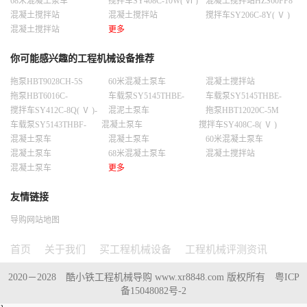
68米混凝土泵车
搅拌车SY408C-10W( Ⅵ )
混凝土搅拌站HZS60FF8
混凝土搅拌站
混凝土搅拌站
搅拌车SY206C-8Y( Ⅴ )
HZS270C8DC8D
HLS240H8H8
混凝土搅拌站
更多
HZS180C8DC8D
你可能感兴趣的工程机械设备推荐
拖泵HBT9028CH-5S
60米混凝土泵车
混凝土搅拌站
HLS180H8H8
拖泵HBT6016C-
车载泵SY5145THBE-
车载泵SY5145THBE-
9025C-10S
10023C-10S
5S（T3）
搅拌车SY412C-8Q( Ⅴ )-
混泥土泵车
拖泵HBT12020C-5M
D
车载泵SY5143THBF-
混凝土泵车
搅拌车SY408C-8( Ⅴ )
9025C -10S
混凝土泵车
混凝土泵车
60米混凝土泵车
混凝土泵车
68米混凝土泵车
混凝土搅拌站
HZS180F8F8
混凝土泵车
更多
友情链接
导购网站地图
首页
关于我们
买工程机械设备
工程机械评测资讯
2020－2028 酷小铁工程机械导购 www.xr8848.com 版权所有
粤ICP
备15048082号-2