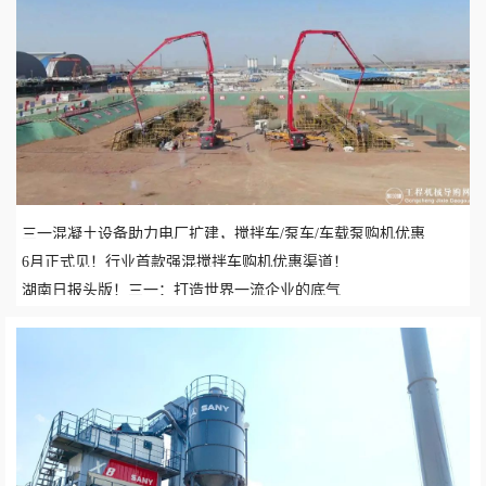
三一混凝土设备助力电厂扩建，搅拌车/泵车/车载泵购机优惠
6月正式见！行业首款强混搅拌车购机优惠渠道！
湖南日报头版！三一：打造世界一流企业的底气