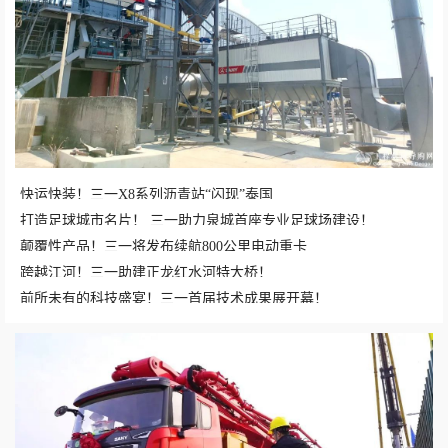
快运快装！三一X8系列沥青站“闪现”泰国
打造足球城市名片！ 三一助力泉城首座专业足球场建设！
颠覆性产品！三一将发布续航800公里电动重卡
跨越江河！三一助建正龙红水河特大桥！
前所未有的科技盛宴！三一首届技术成果展开幕！