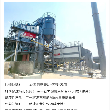
快运快装！三一X8系列沥青站“闪现”泰国
打造足球城市名片！ 三一助力泉城首座专业足球场建设！
颠覆性产品！三一将发布续航800公里电动重卡
跨越江河！三一助建正龙红水河特大桥！