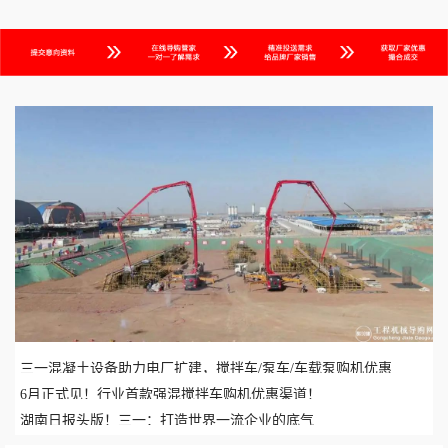
三一混凝土设备助力电厂扩建，搅拌车/泵车/车载泵购机优惠
6月正式见！行业首款强混搅拌车购机优惠渠道！
湖南日报头版！三一：打造世界一流企业的底气