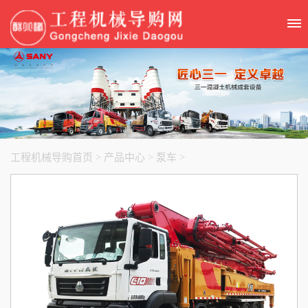
工程机械导购首页
>
产品中心
>
泵车
>