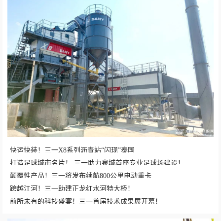
快运快装！三一X8系列沥青站“闪现”泰国
打造足球城市名片！ 三一助力泉城首座专业足球场建设！
颠覆性产品！三一将发布续航800公里电动重卡
跨越江河！三一助建正龙红水河特大桥！
前所未有的科技盛宴！三一首届技术成果展开幕！