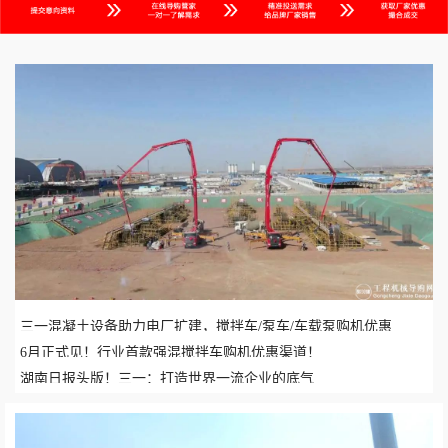
三一混凝土设备助力电厂扩建，搅拌车/泵车/车载泵购机优惠
6月正式见！行业首款强混搅拌车购机优惠渠道！
湖南日报头版！三一：打造世界一流企业的底气