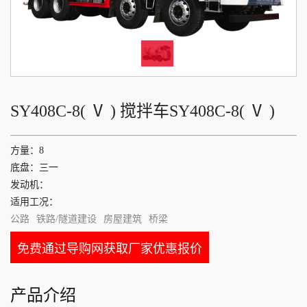
SY408C-8( Ⅴ ) 搅拌车SY408C-8( Ⅴ )
方量：8
底盘：三一
发动机：
适用工况：
公路
铁路/隧道建设
房屋建筑
桥梁
免费通过导购网获取厂家优惠报价
产品介绍